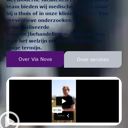
team bieden wij medische zorg op maat
bij u thuis of in onze kliniek in Bree. Van
preventieve onderzoeken tot
gespecialiseerde
(routine)behandelingen. Alles met oog
voor het welzijn en de gezondheid op
lange termijn.
Over Via Nova
Onze services