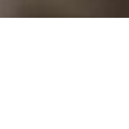
Over Via Nova
Topzorg voor uw
dierbare paard
Bij Via Nova bieden wij topzorg voor uw paard in
een omgeving die is ontworpen met het oog op
luxe, comfort en welzijn. Onze state-of-the-art
zorgfaciliteiten en op maat gemaakte diensten