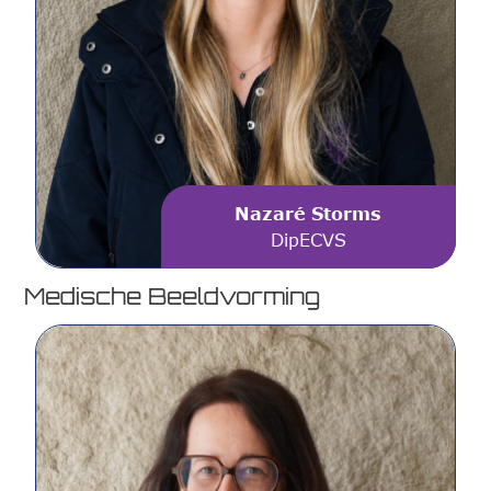
Nazaré Storms
DipECVS
Medische Beeldvorming