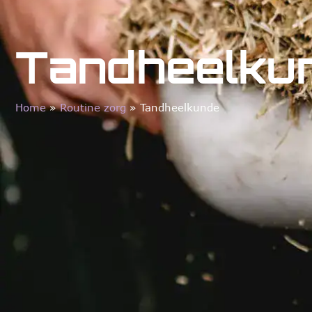
Tandheelku
Home
»
Routine zorg
»
Tandheelkunde