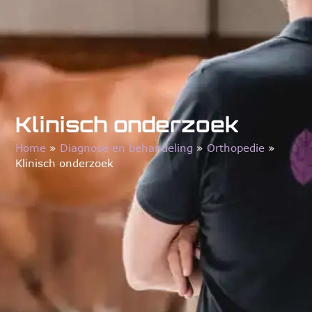
Klinisch onderzoek
Home
»
Diagnose en behandeling
»
Orthopedie
»
Klinisch onderzoek