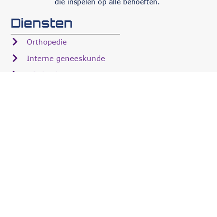
die inspelen op alle behoeften.
Diensten
Orthopedie
Interne geneeskunde
Oftalmologie
Chirurgie
Hospitalisatie
Over Via Nova
Team
Faciliteiten
Careers
Samenwerkingen