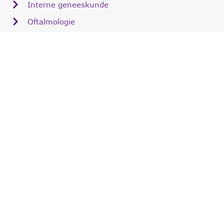
Interne geneeskunde
Oftalmologie
Chirurgie
Hospitalisatie
Over Via Nova
Team
Faciliteiten
Careers
Samenwerkingen
Innovatie
Kom in contact