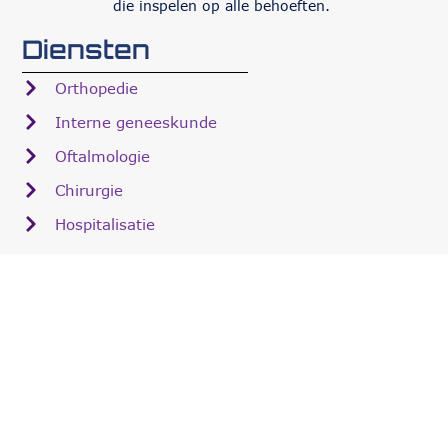
die inspelen op alle behoeften.
Diensten
Orthopedie
Interne geneeskunde
Oftalmologie
Chirurgie
Hospitalisatie
Over Via Nova
Team
Faciliteiten
Careers
Samenwerkingen